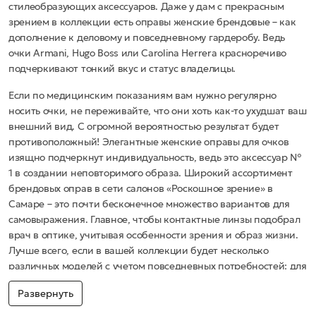
стилеобразующих аксессуаров. Даже у дам с прекрасным
зрением в коллекции есть оправы женские брендовые – как
дополнение к деловому и повседневному гардеробу. Ведь
очки Armani, Hugo Boss или Carolina Herrera красноречиво
подчеркивают тонкий вкус и статус владелицы.
Если по медицинским показаниям вам нужно регулярно
носить очки, не переживайте, что они хоть как-то ухудшат ваш
внешний вид. С огромной вероятностью результат будет
противоположный! Элегантные женские оправы для очков
изящно подчеркнут индивидуальность, ведь это аксессуар №
1 в создании неповторимого образа. Широкий ассортимент
брендовых оправ в сети салонов «Роскошное зрение» в
Самаре – это почти бесконечное множество вариантов для
самовыражения. Главное, чтобы контактные линзы подобрал
врач в оптике, учитывая особенности зрения и образ жизни.
Лучше всего, если в вашей коллекции будет несколько
различных моделей с учетом повседневных потребностей: для
спорта и физической активности – самые надежные, для
Развернуть
отдыха – кокетливые и яркие, для работы и бизнеса –
лаконичные. Чтобы оптимизировать свою корзину, советуем