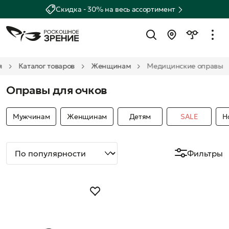
Скидка - 30% на весь ассортимент
я
Каталог товаров
Женщинам
Медицинские оправы
Оправы для очков
Мужчинам
Женщинам
Детям
SALE
Н
Фильтры