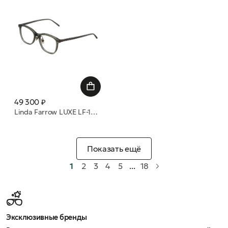
49 300 ₽
Linda Farrow LUXE LF-106A C03 оправа
Показать ещё
1
2
3
4
5
...
18
Эксклюзивные бренды