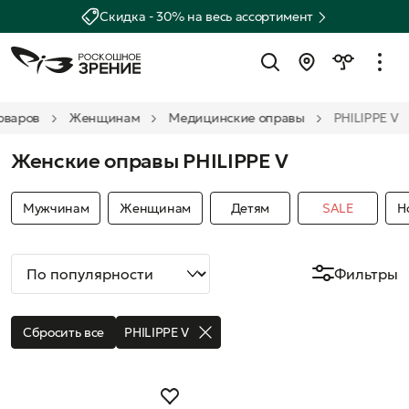
Скидка - 30% на весь ассортимент
оваров
Женщинам
Медицинские оправы
PHILIPPE V
Женские оправы PHILIPPE V
Мужчинам
Женщинам
Детям
SALE
Н
Фильтры
Сбросить все
PHILIPPE V