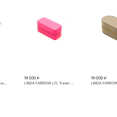
19 500 ₽
19 000 ₽
Футляр поясной ANY DI натуральная кожа SP101652 Sea Star
LINDA FARROW LFL Travel Case 2 Neon Pink