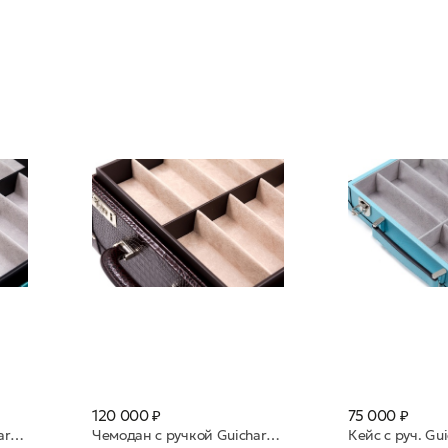
120 000 ₽
75 000 ₽
Чемодан с ручкой Guichard нат кожа 30 яч Foresta бирюза
Чемодан с ручкой Guichard нат. кожа 30 яч Ruggine коричн/красный