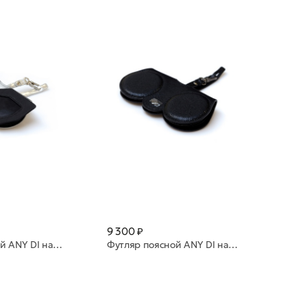
9 300 ₽
Футляр поясной ANY DI натуральная кожа SP101602 Cosmic
Футляр поясной ANY DI натуральная кожа SP101602 Black Metallic