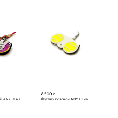
8 500 ₽
Футляр поясной ANY DI натуральная кожа SP101602 PopArt by Jeroen van Unen (PAJ))
Футляр поясной ANY DI натуральная кожа SP101602 Tennis Brushed