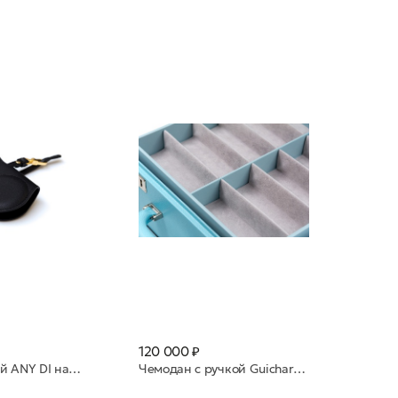
120 000 ₽
Футляр поясной ANY DI натуральная кожа SP101602 Black Silver
Чемодан с ручкой Guichard нат. кожа 30 яч Azzurro св голубой