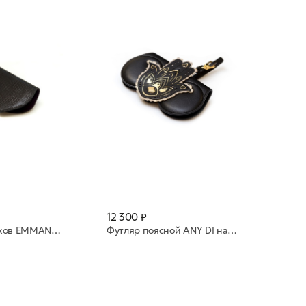
12 300 ₽
Футляр для очков EMMANUELLE_KIRSCH Noir 1090
Футляр поясной ANY DI натуральная кожа SP101652 Fatima