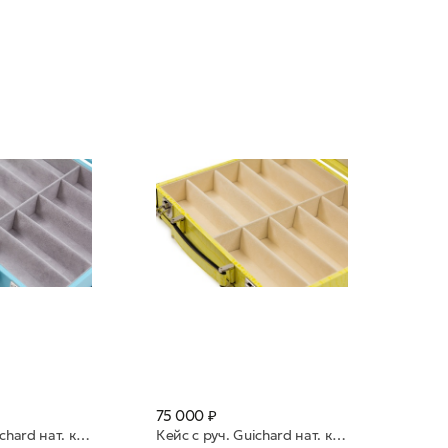
75 000 ₽
Кейс с руч. Guiсhard нат. к.10 яч. Azzurro 0029 св. голубой
Кейс с руч. Guiсhard нат. к.10 яч. Lime желтый