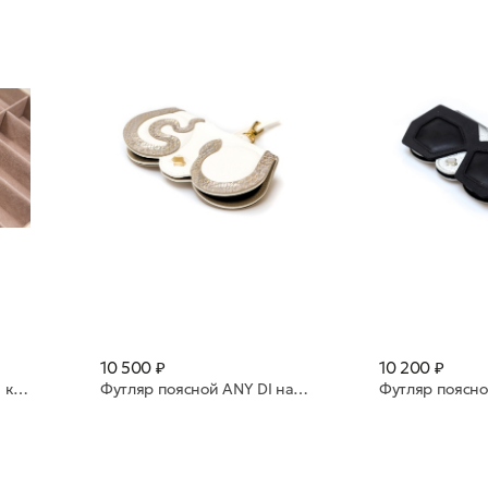
10 500 ₽
10 200 ₽
Кейс с руч. Guiсhard нат. к.10 яч. Dollaro crema 2001 св бежевый
Футляр поясной ANY DI натуральная кожа SP101652 Medusa