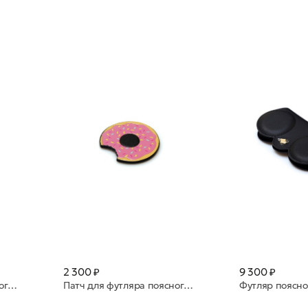
2 300 ₽
9 300 ₽
Патч для футляра поясного ANY DI натуральная кожа PA101615 Rock 'n' Roll
Патч для футляра поясного ANY DI натуральная кожа PA101614 Donut