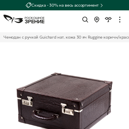
Скидка - 30% на весь ассортимент
Чемодан с ручкой Guichard нат. кожа 30 яч Ruggine коричн/кра