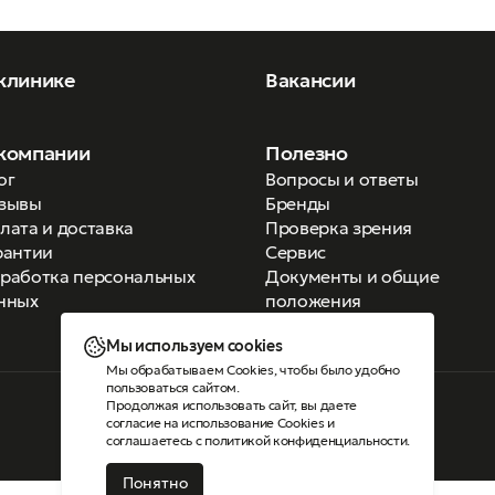
клинике
Вакансии
компании
Полезно
ог
Вопросы и ответы
зывы
Бренды
лата и доставка
Проверка зрения
рантии
Сервис
работка персональных
Документы и общие
нных
положения
Мы используем cookies
Мы обрабатываем Cookies, чтобы было удобно
пользоваться сайтом.
Продолжая использовать сайт, вы даете
Версия для слабовидящих
согласие на использование Cookies
и
соглашаетесь с
политикой конфиденциальности
.
Понятно