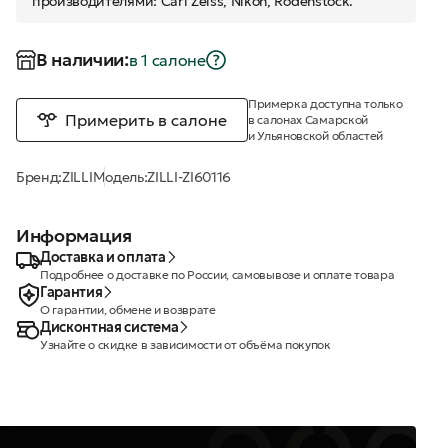
производителями: Carl Zeiss, Nikon, Rodenstock.
В наличии:
в 1 салонe
Примерка доступна только
Примерить в салоне
в салонах Самарской
и Ульяновской областей
Бренд:
ZILLI
Модель:
ZILLI-ZI60116
Информация
Доставка и оплата
Подробнее о доставке по России, самовывозе и оплате товара
Гарантия
О гарантии, обмене и возврате
Дисконтная система
Узнайте о скидке в зависимости от объёма покупок