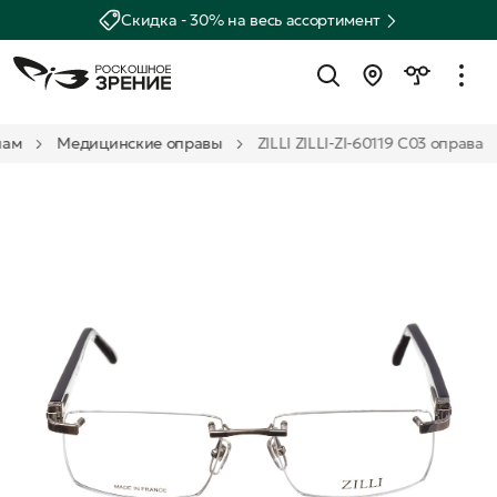
Скидка - 30% на весь ассортимент
нам
Медицинские оправы
ZILLI ZILLI-ZI-60119 C03 оправа