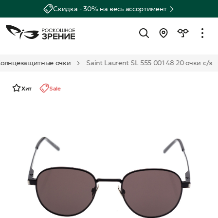
Скидка - 30% на весь ассортимент
олнцезащитные очки
Saint Laurent SL 555 001 48 20 очки с/з
Хит
Sale