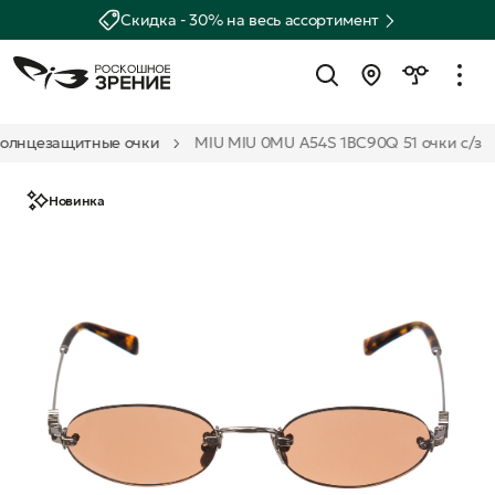
Скидка - 30% на весь ассортимент
олнцезащитные очки
MIU MIU 0MU A54S 1BC90Q 51 очки с/з
Новинка