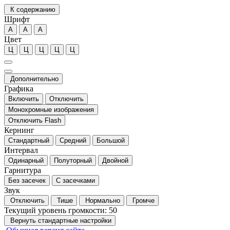
К содержанию
Шрифт
А
А
А
Цвет
Ц
Ц
Ц
Ц
Ц
Дополнительно
Графика
Включить
Отключить
Монохромные изображения
Отключить Flash
Кернинг
Стандартный
Средний
Большой
Интервал
Одинарный
Полуторный
Двойной
Гарнитура
Без засечек
С засечками
Звук
Отключить
Тише
Нормально
Громче
Текущий уровень громкости:
50
Вернуть стандартные настройки