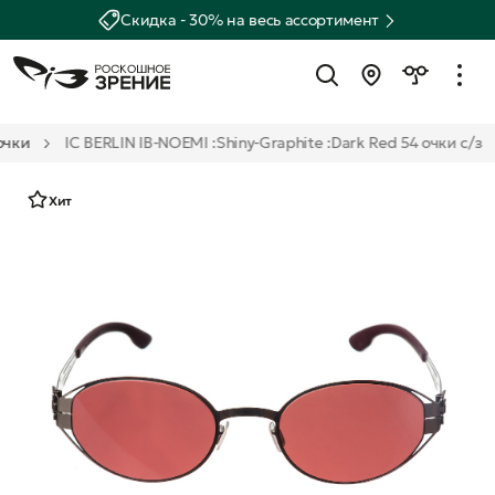
Скидка - 30% на весь ассортимент
очки
IC BERLIN IB-NOEMI :Shiny-Graphite :Dark Red 54 очки с/з
Хит