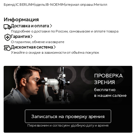
Бренд:
IC BERLIN
Модель:
IB-NOEMI
Материал оправы:
Металл
Информация
Доставка и оплата
Подробнее о доставке по России, самовывозе и оплате товара
Гарантия
О гарантии, обмене и возврате
Дисконтная система
Узнайте о скидке в зависимости от объёма покупок
ПРОВЕРКА
ЗРЕНИЯ
бесплатно
в нашем салоне
Записаться на проверку зрения
Перезвоним и согласуем удобную дату и время