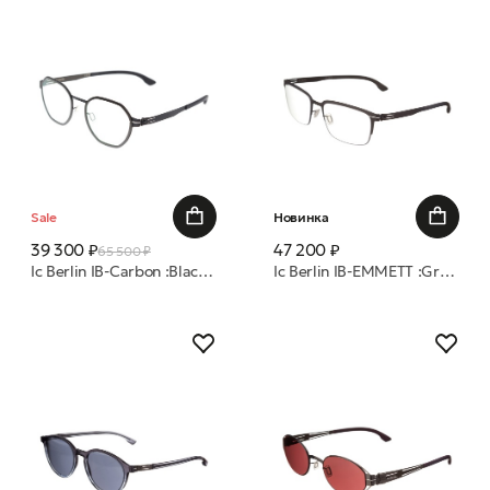
Sale
Новинка
39 300 ₽
47 200 ₽
65 500 ₽
Ic Berlin IB-Carbon :Black-Gun-Metal :RX-Clear :Donnerstag оправа
Ic Berlin IB-EMMETT :Graphite :Warm Grey :RX-Clear :Donnerstag 56 оправа