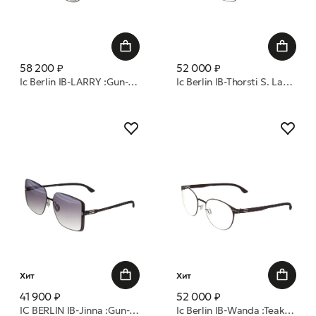
58 200 ₽
52 000 ₽
Ic Berlin IB-LARRY :Gun-Metal-Sky-Grey :RX-Clear :Mittwoch оправа
Ic Berlin IB-Thorsti S. Large :Black:RX-Clear:Donnerstag оправа
Хит
Хит
41 900 ₽
52 000 ₽
IC BERLIN IB-Jinna :Gun-Metal :Black :Black to Grey Norderney 59 очки с/з
Ic Berlin IB-Wanda :Teak :Nougat :RX-Clear :Donnerstag 51 оправа