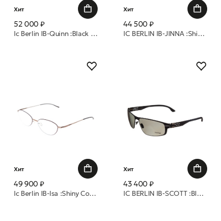
Хит
Хит
52 000 ₽
44 500 ₽
Ic Berlin IB-Quinn :Black :RX-Clear :Donnerstag 53 оправа
IC BERLIN IB-JINNA :Shiny Graphite/Grey :Photo :Grey :Norderney 59 очки с/з
Хит
Хит
49 900 ₽
43 400 ₽
Ic Berlin IB-Isa :Shiny Copper-Kidney Bean Circle :Nougat :RX-Clea 54 оправа
IC BERLIN IB-SCOTT :Black-Grey Polarized 63 очки с/з