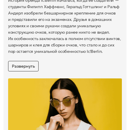
История бренда Ic!Berlin началась, когда ее создатели —
студенты Филипп Хаффманс, Геральд Готтшлинг и Ральф
Андерл изобрели безшарнирное крепление для очков
и представили его на экзаменах. Друзья в домашних
условиях и своими руками создали уникальную
конструкцию очков, которую ранее никто не видел.
Их особенность заключалась в полном отсутствии винтов,
шарниров и клея для сборки очков, что стало и до сих
пор остается уникальной особенностью Ic!Berlin.
В истории бренда Ic!Berlin есть немало интересных
Развернуть
моментов помимо уникальной технологии. Например,
на свою первую выставку основатели попали нелегально,
потому что у них попросту не было денег арендовать
стенд. Свои очки они показывали посетителям, доставая
их из карманов плащей. Незадачливых бизнесменов чуть
не выгнали с выставки, правда по счастливой
случайности в эту историю вмешался дизайнер Роберт
ла Рош и выделил для презентации достойного продукта
место на собственной площадке. Там и были заключены
несколько крупных контрактов. Компания ic! berlin