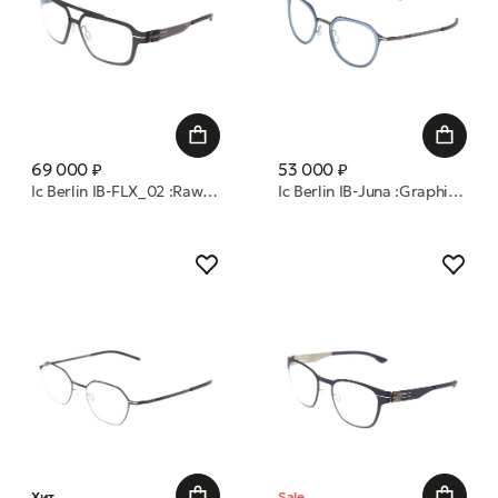
69 000 ₽
53 000 ₽
Ic Berlin IB-FLX_02 :Raw Night :Graphite :Black :RX-Clear (AR) :FLX оправа
Ic Berlin IB-Juna :Graphite-Blue :Waters :Marine Blue :RX-Clear :Fle оправа
Хит
Sale