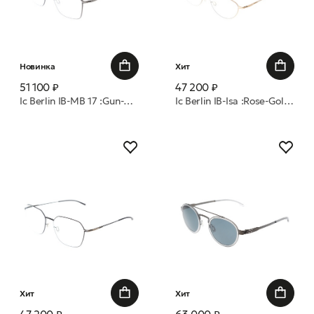
Новинка
Хит
51 100 ₽
47 200 ₽
Ic Berlin IB-MB 17 :Gun-Metal :Black :RX-Clear :Silk Flip оправа
Ic Berlin IB-Isa :Rose-Gold :Warm Grey :RX-Clear :Silk Pure оправа
Хит
Хит