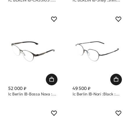
IC BERLIN IB-CASSIUS :Black Matt :Gun-Metal :Black to Grey Mittwoch Lon 52 очки с/з
IC BERLIN IB-Shay :Shiny Copper :Dark-Green :Apricot Fade :Donnersta очки с/з
52 000 ₽
49 500 ₽
Ic Berlin IB-Bossa Nova :Gun-Metal :Black :RX-Clear :Donnerstag оправа
Ic Berlin IB-Nori :Black :RX-Clear :Flex оправа