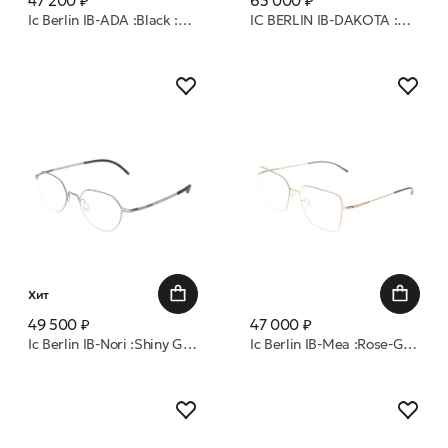
47 200 ₽
63 000 ₽
Ic Berlin IB-ADA :Black :RX-Clear :Silk Pure оправа
IC BERLIN IB-DAKOTA :Gun-Metal-Sky-Grey :Atlantis :Mittwoch 50 очки с/з
Хит
49 500 ₽
47 000 ₽
Ic Berlin IB-Nori :Shiny Graphite :Black :RX-Clear :Flex- оправа
Ic Berlin IB-Mea :Rose-Gold :Warm Grey :RX-Clear :Silk Pure оправа