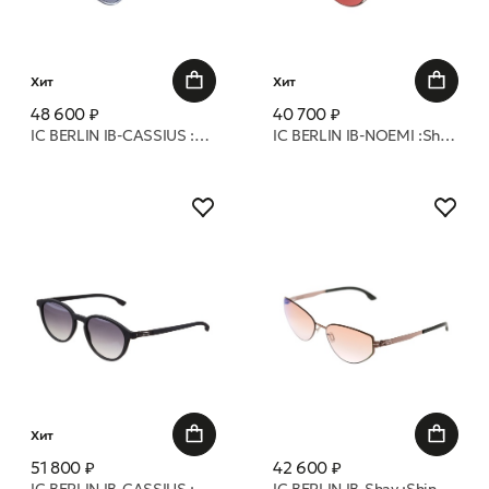
Хит
Хит
48 600 ₽
40 700 ₽
IC BERLIN IB-CASSIUS :Deep Ocean :Graphite Grey :Mittwoch Long 52 очки с/з
IC BERLIN IB-NOEMI :Shiny-Graphite :Dark Red 54 очки с/з
Хит
51 800 ₽
42 600 ₽