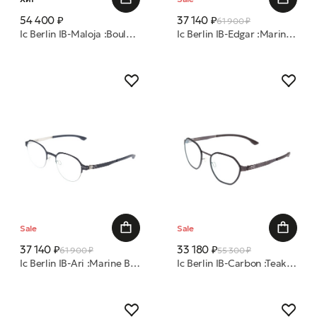
54 400 ₽
37 140 ₽
61 900 ₽
Ic Berlin IB-Maloja :Boulder Metal Pop :Gun-Metal :Black :RX-Clear :Fl оправа
Ic Berlin IB-Edgar :Marine Blue-Bronze :RX-Clear :Donnerstag оправа
Sale
Sale
37 140 ₽
33 180 ₽
61 900 ₽
55 300 ₽
Ic Berlin IB-Ari :Marine Blue Pearl Pop :RX-Clear :Donnerstag оправа
Ic Berlin IB-Carbon :Teak :Black :Nougat :RX-Clear:Donnerstag оправа