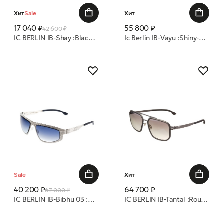
Хит
Sale
Хит
17 040 ₽
55 800 ₽
42 600 ₽
IC BERLIN IB-Shay :Black:Quicksilver :Donnerstag очки с/з
Ic Berlin IB-Vayu :Shiny-Bronze :Misty-Grey-Matt :RX-Clear :Mittwoch 51 оправа
Sale
Хит
40 200 ₽
64 700 ₽
67 000 ₽
IC BERLIN IB-Bibhu 03 :Plazma silver:marine blue:night-clear :BibhusC очки с/з
IC BERLIN IB-Tantal :Rough-Graphite :Warm Grey :Storm Grey :Donnerstag очки с/з