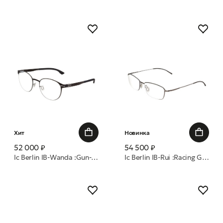
Хит
Новинка
52 000 ₽
54 500 ₽
Ic Berlin IB-Wanda :Gun-Metal :Black :RX-Clear :Donnerstag 51 оправа
Ic Berlin IB-Rui :Racing Green :Bronze Pop/Warm :Grey :RX-Clear :Si 55 оправа