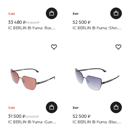
Sale
Хит
33 480 ₽
52 500 ₽
55 800 ₽
IC BERLIN IB-Yuma :Rose-Gold :Warm Grey :Teal Mirrored :Donnerstag очки с/з
IC BERLIN IB-Yuma :Shiny-Copper-Nougat :Apricot Fade :Donnerstag очки с/з
Sale
Хит
31 500 ₽
52 500 ₽
52 500 ₽
IC BERLIN IB-Yuma :GunMetal :Black :Mahogany Brown :Donnerstag очки с/з
IC BERLIN IB-Yuma :Black :Black to Grey Donnerstag очки с/з