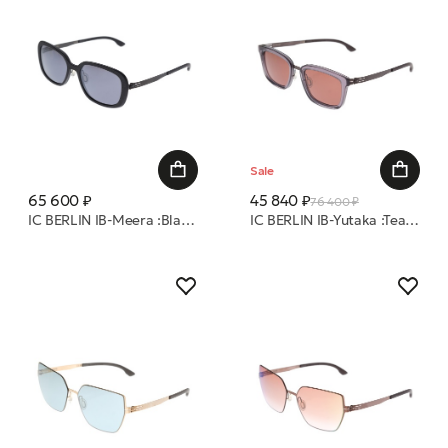
Sale
65 600 ₽
45 840 ₽
76 400 ₽
IC BERLIN IB-Meera :Black2-Coarse-Matt :Donnerstag очки с/з
IC BERLIN IB-Yutaka :Teak-Grey :Nougat :Mahogany-Brown :Donnerstag очки с/з