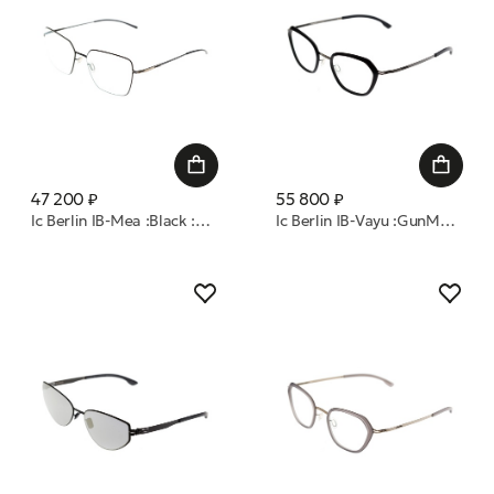
47 200 ₽
55 800 ₽
Ic Berlin IB-Mea :Black :RX-Clear :Silk Pure оправа
Ic Berlin IB-Vayu :GunMetal :Black-Matt :RXClear :Mittwoch Smail 51 оправа