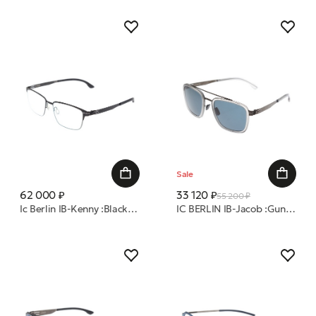
Sale
62 000 ₽
33 120 ₽
55 200 ₽
Ic Berlin IB-Kenny :Black:RX-Clear:Donnerstag оправа
IC BERLIN IB-Jacob :Gun-Metal-Sky-Grey :Atlantis :Mittwoch очки с/з