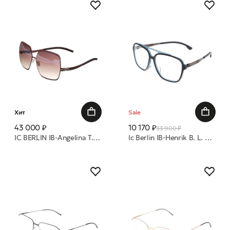
Хит
Sale
43 000 ₽
10 170 ₽
33 900 ₽
IC BERLIN IB-Angelina T. :Millenniplum/Nougat 62 очки с/з
Ic Berlin IB-Henrik B. L. Midnight-Blue-Rough :Gun-Metal :Black-Matt оправа