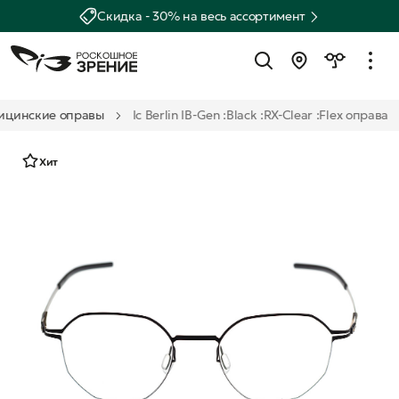
Скидка - 30% на весь ассортимент
ицинские оправы
Ic Berlin IB-Gen :Black :RX-Clear :Flex оправа
Хит