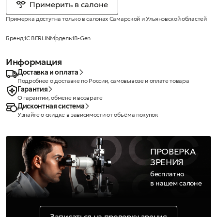
Примерить в салоне
Примерка доступна только в салонах Самарской и Ульяновской областей
Бренд:
IC BERLIN
Модель:
IB-Gen
Информация
Доставка и оплата
Подробнее о доставке по России, самовывозе и оплате товара
Гарантия
О гарантии, обмене и возврате
Дисконтная система
Узнайте о скидке в зависимости от объёма покупок
ПРОВЕРКА
ЗРЕНИЯ
бесплатно
в нашем салоне
Записаться на проверку зрения