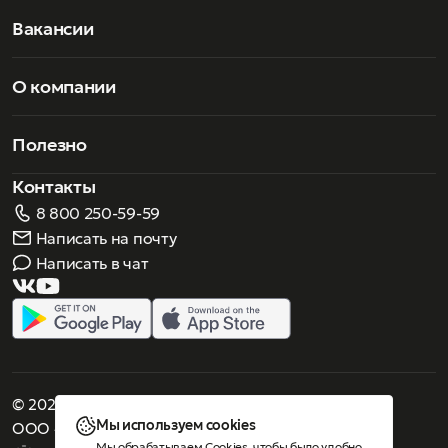
открытия магазинов в Милане и Нью-Йорке, Gucci
начинает позиционировать себя по всему миру как
Вакансии
символ современной роскоши. Аксессуары Gucci быстро
завоевали популярность благодаря дизайну, ставшего
легендой, дошедшей до наших дней.
О компании
Полезно
Контакты
8 800 250-59-59
Написать на почту
Написать в чат
© 2026 Роскошное зрение. Все права защищены
Мы используем cookies
ООО «Люнеттес-оптика»
Мы обрабатываем Cookies, чтобы было удобно