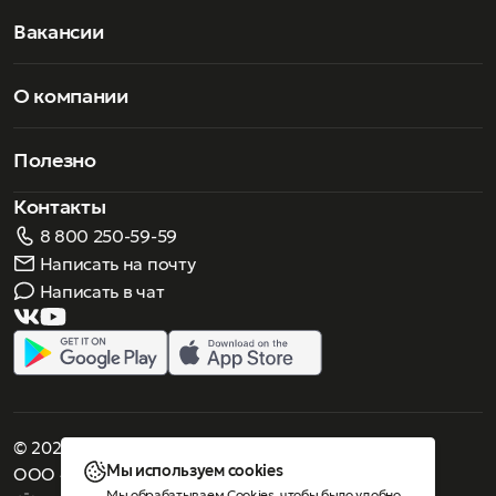
открытия магазинов в Милане и Нью-Йорке, Gucci
начинает позиционировать себя по всему миру как
Вакансии
символ современной роскоши. Аксессуары Gucci быстро
завоевали популярность благодаря дизайну, ставшего
легендой, дошедшей до наших дней.
О компании
Полезно
Контакты
8 800 250-59-59
Написать на почту
Написать в чат
© 2026 Роскошное зрение. Все права защищены
Мы используем cookies
ООО «Люнеттес-оптика»
Мы обрабатываем Cookies, чтобы было удобно