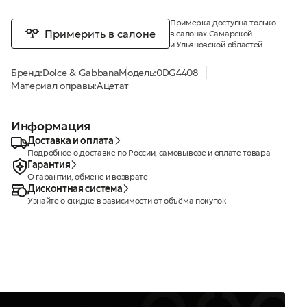
Примерка доступна только
Примерить в салоне
в салонах Самарской
и Ульяновской областей
Бренд:
Dolce & Gabbana
Модель:
0DG4408
Материал оправы:
Ацетат
Информация
Доставка и оплата
Подробнее о доставке по России, самовывозе и оплате товара
Гарантия
О гарантии, обмене и возврате
Дисконтная система
Узнайте о скидке в зависимости от объёма покупок