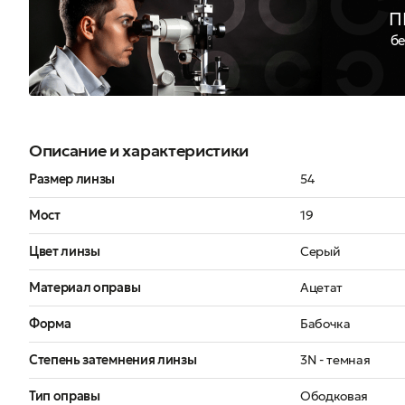
П
бе
Описание и характеристики
Размер линзы
54
Мост
19
Цвет линзы
Серый
Материал оправы
Ацетат
Форма
Бабочка
Степень затемнения линзы
3N - темная
Тип оправы
Ободковая