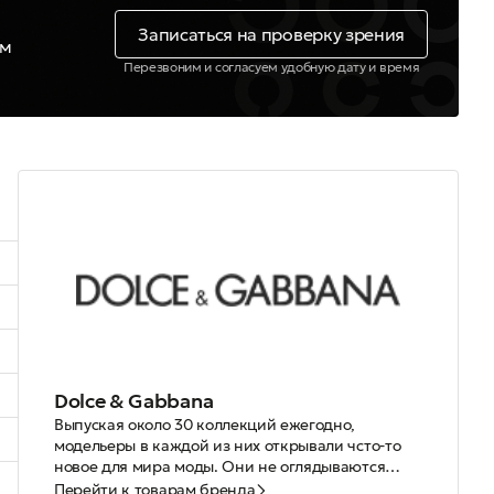
Записаться на проверку зрения
ем
Перезвоним и согласуем удобную дату и время
Dolce & Gabbana
Выпуская около 30 коллекций ежегодно,
модельеры в каждой из них открывали чсто-то
новое для мира моды. Они не оглядываются
на работы своих коллег по цеху, не следуют
У весенней коллекции очков Dolce & Gabbana
Перейти к товарам бренда