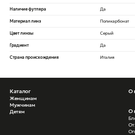
Наличие футляра
Да
Материал линз
Поликарбонат
Цвет линзы
Серый
Градиент
Да
Страна происхождения
Италия
Каталог
О 
Женщинам
Мужчинам
О 
Детям
Бл
От
Оп