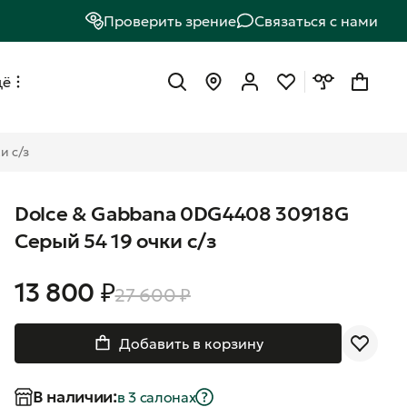
Проверить зрение
Связаться с нами
щё
и с/з
Dolce & Gabbana 0DG4408 30918G
Серый 54 19 очки с/з
13 800 ₽
27 600 ₽
Добавить в корзину
В наличии:
в 3 салонах