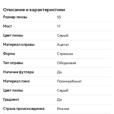
Описание и характеристики
Размер линзы
55
Мост
17
Цвет линзы
Серый
Материал оправы
Ацетат
Форма
Стрекоза
Тип оправы
Ободковая
Наличие футляра
Да
Материал линз
Поликарбонат
Цвет линзы
Серый
Градиент
Да
Страна происхождения
Италия