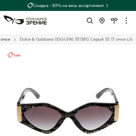
Скидка - 30% на весь ассортимент
 очки
Dolce & Gabbana 0DG4396 33138G Серый 55 17 очки с/з
Sale