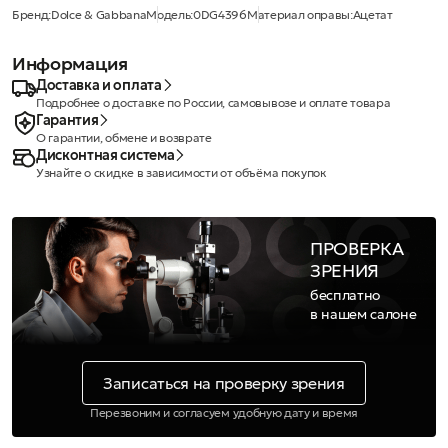
Бренд:
Dolce & Gabbana
Модель:
0DG4396
Материал оправы:
Ацетат
Информация
Доставка и оплата
Подробнее о доставке по России, самовывозе и оплате товара
Гарантия
О гарантии, обмене и возврате
Дисконтная система
Узнайте о скидке в зависимости от объёма покупок
ПРОВЕРКА
ЗРЕНИЯ
бесплатно
в нашем салоне
Записаться на проверку зрения
Перезвоним и согласуем удобную дату и время