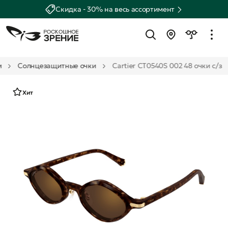
Скидка - 30% на весь ассортимент
м
Солнцезащитные очки
Cartier CT0540S 002 48 очки с/з
Хит