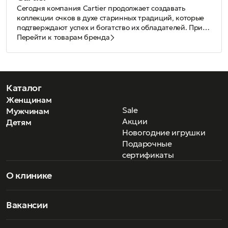
Сегодня компания Сartier продолжает создавать
коллекции очков в духе старинных традиций, которые
подтверждают успех и богатство их обладателей. При
изготовлении очков используются благородные
Перейти к товарам бренда
материалы: начиная от дерева и рога, заканчивая
цельным золотом, платиной, и драгоценными камнями.
В основе работы лежат традиционные для Дома Cartier
техники: сборка, шлифование, гофрирование, алмазная
полировка, лакирование и скульптурная лепка. Стоит
Каталог
отметить, что на стадии сборки проводится в общей
Женщинам
сложности 180 различных манипуляций, а готовые
Sale
Мужчинам
изделия проходят 25 различных тестов.
Акции
Детям
Новогодние игрушки
Подарочные
сертификаты
О клинике
Вакансии