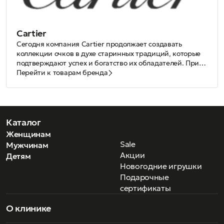
Cartier
Сегодня компания Сartier продолжает создавать
коллекции очков в духе старинных традиций, которые
подтверждают успех и богатство их обладателей. При
изготовлении очков используются благородные
Перейти к товарам бренда
материалы: начиная от дерева и рога, заканчивая
цельным золотом, платиной, и драгоценными камнями.
В основе работы лежат традиционные для Дома Cartier
техники: сборка, шлифование, гофрирование, алмазная
полировка, лакирование и скульптурная лепка. Стоит
Каталог
отметить, что на стадии сборки проводится в общей
Женщинам
сложности 180 различных манипуляций, а готовые
Sale
Мужчинам
изделия проходят 25 различных тестов.
Акции
Детям
Новогодние игрушки
Подарочные
сертификаты
О клинике