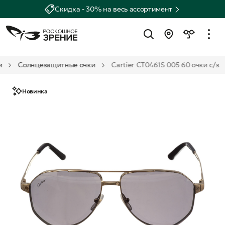
Скидка - 30% на весь ассортимент
м
Солнцезащитные очки
Cartier CT0461S 005 60 очки с/з
Новинка