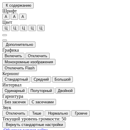
К содержанию
Шрифт
А
А
А
Цвет
Ц
Ц
Ц
Ц
Ц
Дополнительно
Графика
Включить
Отключить
Монохромные изображения
Отключить Flash
Кернинг
Стандартный
Средний
Большой
Интервал
Одинарный
Полуторный
Двойной
Гарнитура
Без засечек
С засечками
Звук
Отключить
Тише
Нормально
Громче
Текущий уровень громкости:
50
Вернуть стандартные настройки