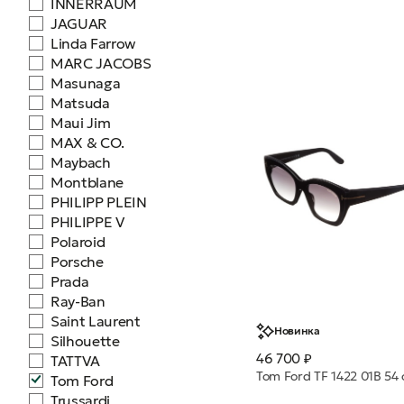
INNERRAUM
JAGUAR
Linda Farrow
MARC JACOBS
Masunaga
Matsuda
Maui Jim
MAX & CO.
Maybach
Montblane
PHILIPP PLEIN
PHILIPPE V
Polaroid
Porsche
Prada
Ray-Ban
Saint Laurent
Новинка
Silhouette
46 700 ₽
TATTVA
Tom Ford
Trussardi