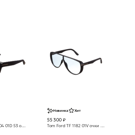
Новинка
Хит
55 300 ₽
Tom Ford TF 1304 01D 53 очки с/з
Tom Ford TF 1182 01V очки с/з