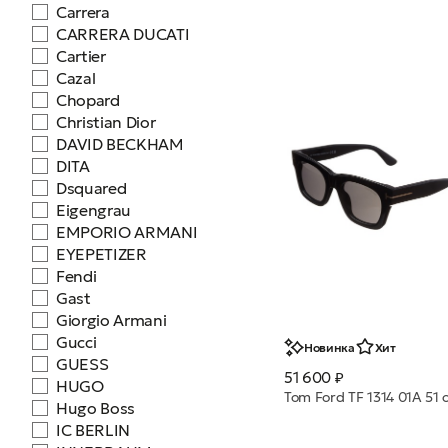
Carrera
CARRERA DUCATI
Cartier
Cazal
Chopard
Christian Dior
DAVID BECKHAM
DITA
Dsquared
Eigengrau
EMPORIO ARMANI
EYEPETIZER
Fendi
Gast
Giorgio Armani
Gucci
Новинка
Хит
GUESS
51 600 ₽
HUGO
Hugo Boss
IC BERLIN