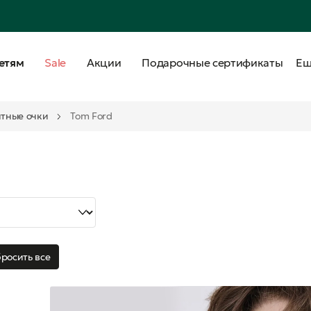
етям
Sale
Акции
Подарочные сертификаты
Е
тные очки
Tom Ford
росить все