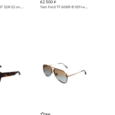
62 300 ₽
Tom Ford TF 1187 52N 52 очки с/з
Tom Ford TF 6069-B 001+клипон 54 очки с/з
Хит