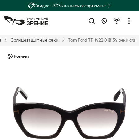
Скидка - 30% на весь ассортимент
м
Солнцезащитные очки
Tom Ford TF 1422 01B 54 очки с/з
Новинка