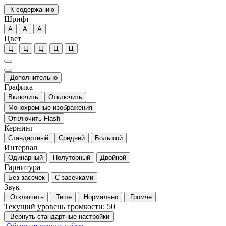
К содержанию
Шрифт
А
А
А
Цвет
Ц
Ц
Ц
Ц
Ц
Дополнительно
Графика
Включить
Отключить
Монохромные изображения
Отключить Flash
Кернинг
Стандартный
Средний
Большой
Интервал
Одинарный
Полуторный
Двойной
Гарнитура
Без засечек
С засечками
Звук
Отключить
Тише
Нормально
Громче
Текущий уровень громкости:
50
Вернуть стандартные настройки