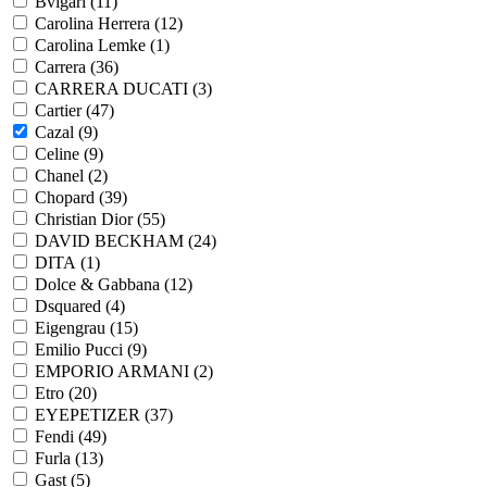
Bvlgari (
11
)
Carolina Herrera (
12
)
Carolina Lemke (
1
)
Carrera (
36
)
CARRERA DUCATI (
3
)
Cartier (
47
)
Cazal (
9
)
Celine (
9
)
Chanel (
2
)
Chopard (
39
)
Christian Dior (
55
)
DAVID BECKHAM (
24
)
DITA (
1
)
Dolce & Gabbana (
12
)
Dsquared (
4
)
Eigengrau (
15
)
Emilio Pucci (
9
)
EMPORIO ARMANI (
2
)
Etro (
20
)
EYEPETIZER (
37
)
Fendi (
49
)
Furla (
13
)
Gast (
5
)