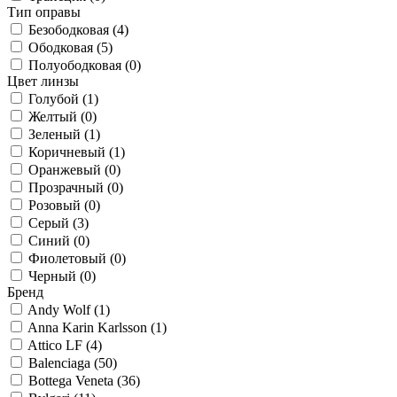
Тип оправы
Безободковая (
4
)
Ободковая (
5
)
Полуободковая (
0
)
Цвет линзы
Голубой (
1
)
Желтый (
0
)
Зеленый (
1
)
Коричневый (
1
)
Оранжевый (
0
)
Прозрачный (
0
)
Розовый (
0
)
Серый (
3
)
Синий (
0
)
Фиолетовый (
0
)
Черный (
0
)
Бренд
Andy Wolf (
1
)
Anna Karin Karlsson (
1
)
Attico LF (
4
)
Balenciaga (
50
)
Bottega Veneta (
36
)