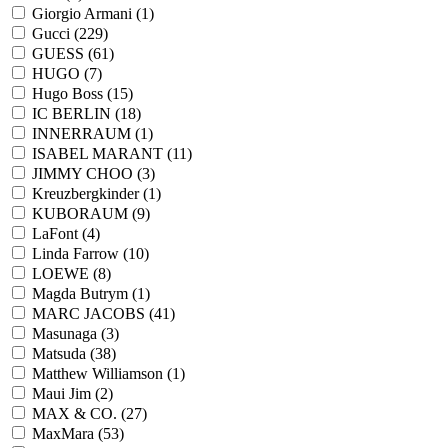
Giorgio Armani (
1
)
Gucci (
229
)
GUESS (
61
)
HUGO (
7
)
Hugo Boss (
15
)
IC BERLIN (
18
)
INNERRAUM (
1
)
ISABEL MARANT (
11
)
JIMMY CHOO (
3
)
Kreuzbergkinder (
1
)
KUBORAUM (
9
)
LaFont (
4
)
Linda Farrow (
10
)
LOEWE (
8
)
Magda Butrym (
1
)
MARC JACOBS (
41
)
Masunaga (
3
)
Matsuda (
38
)
Matthew Williamson (
1
)
Maui Jim (
2
)
MAX & CO. (
27
)
MaxMara (
53
)