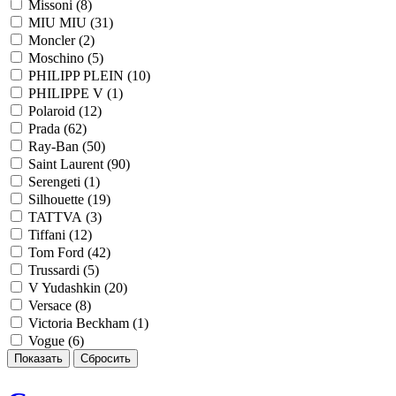
Missoni (
8
)
MIU MIU (
31
)
Moncler (
2
)
Moschino (
5
)
PHILIPP PLEIN (
10
)
PHILIPPE V (
1
)
Polaroid (
12
)
Prada (
62
)
Ray-Ban (
50
)
Saint Laurent (
90
)
Serengeti (
1
)
Silhouette (
19
)
TATTVA (
3
)
Tiffani (
12
)
Tom Ford (
42
)
Trussardi (
5
)
V Yudashkin (
20
)
Versace (
8
)
Victoria Beckham (
1
)
Vogue (
6
)