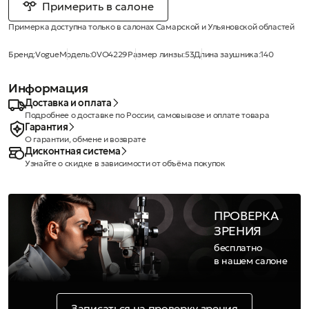
Примерить в салоне
Примерка доступна только в салонах Самарской и Ульяновской областей
Бренд:
Vogue
Модель:
0VO4229
Размер линзы:
53
Длина заушника:
140
Информация
Доставка и оплата
Подробнее о доставке по России, самовывозе и оплате товара
Гарантия
О гарантии, обмене и возврате
Дисконтная система
Узнайте о скидке в зависимости от объёма покупок
ПРОВЕРКА
ЗРЕНИЯ
бесплатно
в нашем салоне
Записаться на проверку зрения