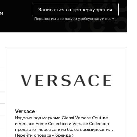
Записаться на проверку зрения
ем
Перезвоним и согласуем удобную дату и время
Versace
Изделия под марками Gianni Versace Couture
и Versace Home Collection и Versace Collection
продаются через сеть из более восьмидесяти
собственных бутиков и 123 торговых площадок
Перейти к товарам бренда