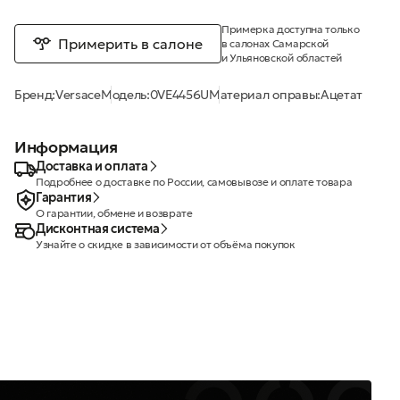
Примерка доступна только
Примерить в салоне
в салонах Самарской
и Ульяновской областей
Бренд:
Versace
Модель:
0VE4456U
Материал оправы:
Ацетат
Информация
Доставка и оплата
Подробнее о доставке по России, самовывозе и оплате товара
Гарантия
О гарантии, обмене и возврате
Дисконтная система
Узнайте о скидке в зависимости от объёма покупок