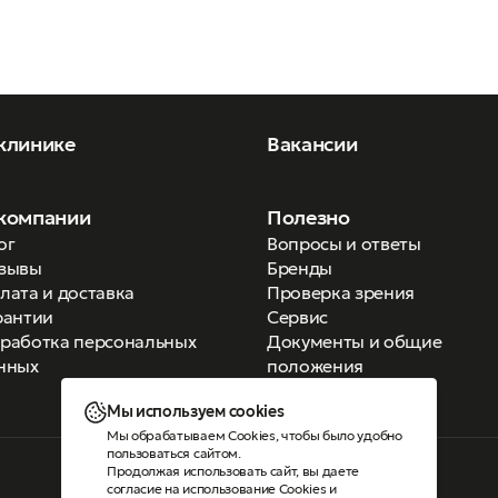
клинике
Вакансии
компании
Полезно
ог
Вопросы и ответы
зывы
Бренды
лата и доставка
Проверка зрения
рантии
Сервис
работка персональных
Документы и общие
нных
положения
Мы используем cookies
Мы обрабатываем Cookies, чтобы было удобно
пользоваться сайтом.
Продолжая использовать сайт, вы даете
Версия для слабовидящих
согласие на использование Cookies
и