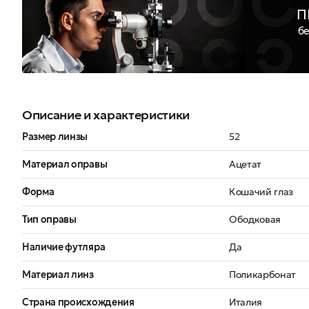
П
бе
Описание и характеристики
Размер линзы
52
Материал оправы
Ацетат
Форма
Кошачий глаз
Тип оправы
Ободковая
Наличие футляра
Да
Материал линз
Поликарбонат
Страна происхождения
Италия