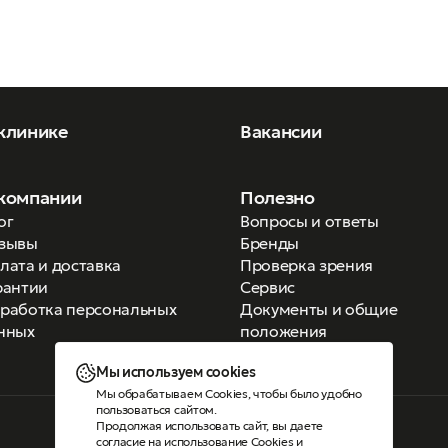
клинике
Вакансии
компании
Полезно
ог
Вопросы и ответы
зывы
Бренды
лата и доставка
Проверка зрения
рантии
Сервис
работка персональных
Документы и общие
нных
положения
Мы используем cookies
Мы обрабатываем Cookies, чтобы было удобно
пользоваться сайтом.
Продолжая использовать сайт, вы даете
Версия для слабовидящих
согласие на использование Cookies
и