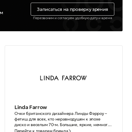
Записаться на проверку зрения
ем
Перезвоним и согласуем удобную дату и время
Linda Farrow
Очки британского дизайнера Линды Фэрроу –
фетиш для всех, кто неравнодушен к эпохе
диско и веселым 70-м. Большие, яркие, немного
вычурные – эти очки не раз появлялись в показах
Сегодня Linda Farrow широко известный бренд,
Перейти к товарам бренда