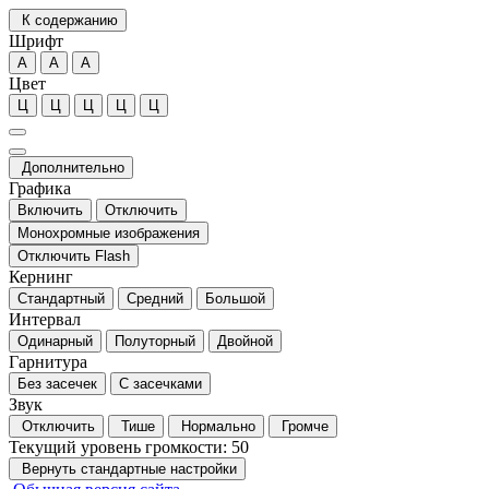
К содержанию
Шрифт
А
А
А
Цвет
Ц
Ц
Ц
Ц
Ц
Дополнительно
Графика
Включить
Отключить
Монохромные изображения
Отключить Flash
Кернинг
Стандартный
Средний
Большой
Интервал
Одинарный
Полуторный
Двойной
Гарнитура
Без засечек
С засечками
Звук
Отключить
Тише
Нормально
Громче
Текущий уровень громкости:
50
Вернуть стандартные настройки