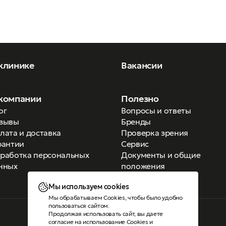
клинике
Вакансии
компании
Полезно
ог
Вопросы и ответы
зывы
Бренды
лата и доставка
Проверка зрения
рантии
Сервис
работка персональных
Документы и общие
нных
положения
Мы используем cookies
Мы обрабатываем Cookies, чтобы было удобно
пользоваться сайтом.
Продолжая использовать сайт, вы даете
Версия для слабовидящих
согласие на использование Cookies
и