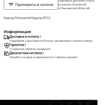
Примерка доступна только
Примерить в салоне
в салонах Самарской
и Ульяновской областей
Бренд:
Silhouette
Модель:
8722
Информация
Доставка и оплата
Подробнее о доставке по России, самовывозе и оплате товара
Гарантия
О гарантии, обмене и возврате
Дисконтная система
Узнайте о скидке в зависимости от объёма покупок