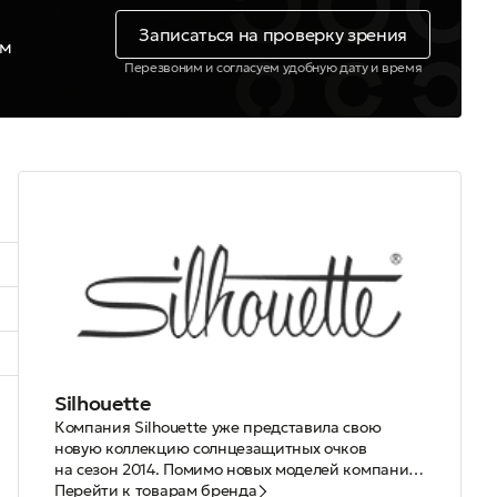
Записаться на проверку зрения
ем
Перезвоним и согласуем удобную дату и время
Silhouette
Компания Silhouette уже представила свою
новую коллекцию солнцезащитных очков
на сезон 2014. Помимо новых моделей компания
также анонсировала новые цвета и линзы для
Перейти к товарам бренда