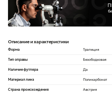
П
бе
Описание и характеристики
Форма
Трапеция
Тип оправы
Безободковая
Наличие футляра
Да
Материал линз
Поликарбонат
Страна происхождения
Австрия