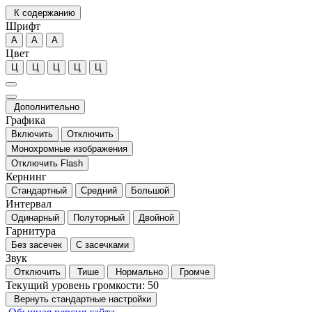
К содержанию
Шрифт
А
А
А
Цвет
Ц
Ц
Ц
Ц
Ц
Дополнительно
Графика
Включить
Отключить
Монохромные изображения
Отключить Flash
Кернинг
Стандартный
Средний
Большой
Интервал
Одинарный
Полуторный
Двойной
Гарнитура
Без засечек
С засечками
Звук
Отключить
Тише
Нормально
Громче
Текущий уровень громкости:
50
Вернуть стандартные настройки