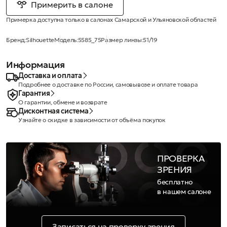
Примерить в салоне
Примерка доступна только в салонах Самарской и Ульяновской областей
Бренд:
Silhouette
Модель:
5585_75
Размер линзы:
51/19
Информация
Доставка и оплата
Подробнее о доставке по России, самовывозе и оплате товара
Гарантия
О гарантии, обмене и возврате
Дисконтная система
Узнайте о скидке в зависимости от объёма покупок
ПРОВЕРКА
ЗРЕНИЯ
бесплатно
в нашем салоне
Записаться на проверку зрения