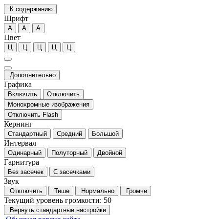
К содержанию
Шрифт
А
А
А
Цвет
Ц
Ц
Ц
Ц
Ц
Дополнительно
Графика
Включить
Отключить
Монохромные изображения
Отключить Flash
Кернинг
Стандартный
Средний
Большой
Интервал
Одинарный
Полуторный
Двойной
Гарнитура
Без засечек
С засечками
Звук
Отключить
Тише
Нормально
Громче
Текущий уровень громкости:
50
Вернуть стандартные настройки