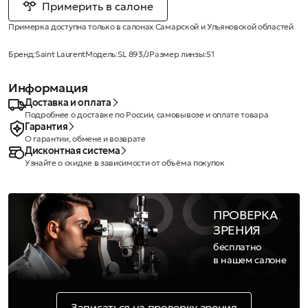
Примерить в салоне
Примерка доступна только в салонах Самарской и Ульяновской областей
Бренд:
Saint Laurent
Модель:
SL 893/J
Размер линзы:
51
Информация
Доставка и оплата
Подробнее о доставке по России, самовывозе и оплате товара
Гарантия
О гарантии, обмене и возврате
Дисконтная система
Узнайте о скидке в зависимости от объёма покупок
ПРОВЕРКА
ЗРЕНИЯ
бесплатно
в нашем салоне
Записаться на проверку зрения