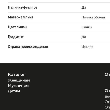
Наличие футляра
Да
Материал линз
Поликарбонат
Цвет линзы
Синий
Градиент
Да
Страна происхождения
Италия
Каталог
О 
Женщинам
Мужчинам
О 
Детям
Бл
От
Оп