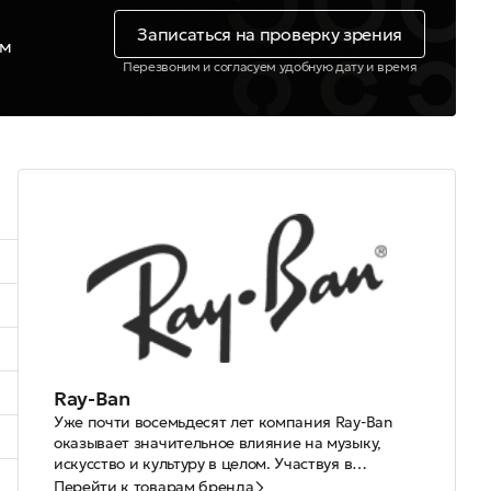
Записаться на проверку зрения
ем
Перезвоним и согласуем удобную дату и время
Ray-Ban
Уже почти восемьдесят лет компания Ray-Ban
оказывает значительное влияние на музыку,
искусство и культуру в целом. Участвуя в
создании образов знаменитых актеров и рок-
На каждом этапе своей истории Ray-Ban играл
Перейти к товарам бренда