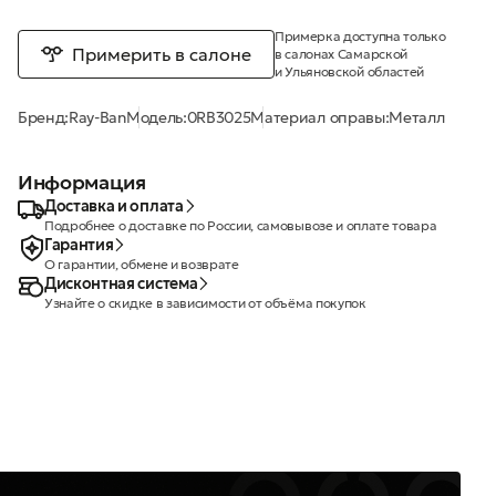
Примерка доступна только
Примерить в салоне
в салонах Самарской
и Ульяновской областей
Бренд:
Ray-Ban
Модель:
0RB3025
Материал оправы:
Металл
Информация
Доставка и оплата
Подробнее о доставке по России, самовывозе и оплате товара
Гарантия
О гарантии, обмене и возврате
Дисконтная система
Узнайте о скидке в зависимости от объёма покупок