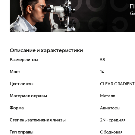
П
бе
Описание и характеристики
Размер линзы
58
Мост
14
Цвет линзы
CLEAR GRADIENT
Материал оправы
Металл
Форма
Авиаторы
Степень затемнения линзы
2N - средняя
Тип оправы
Ободковая