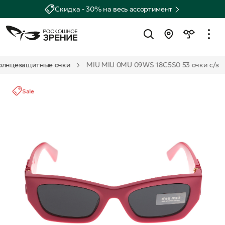
Скидка - 30% на весь ассортимент
олнцезащитные очки
MIU MIU 0MU 09WS 18C5S0 53 очки с/з
Sale