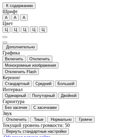
К содержанию
Шрифт
А
А
А
Цвет
Ц
Ц
Ц
Ц
Ц
Дополнительно
Графика
Включить
Отключить
Монохромные изображения
Отключить Flash
Кернинг
Стандартный
Средний
Большой
Интервал
Одинарный
Полуторный
Двойной
Гарнитура
Без засечек
С засечками
Звук
Отключить
Тише
Нормально
Громче
Текущий уровень громкости:
50
Вернуть стандартные настройки