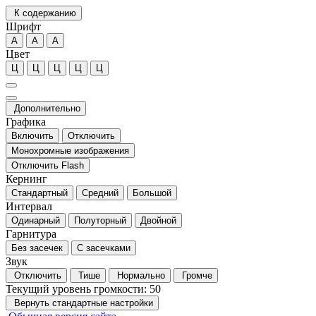
К содержанию
Шрифт
А
А
А
Цвет
Ц
Ц
Ц
Ц
Ц
Дополнительно
Графика
Включить
Отключить
Монохромные изображения
Отключить Flash
Кернинг
Стандартный
Средний
Большой
Интервал
Одинарный
Полуторный
Двойной
Гарнитура
Без засечек
С засечками
Звук
Отключить
Тише
Нормально
Громче
Текущий уровень громкости:
50
Вернуть стандартные настройки