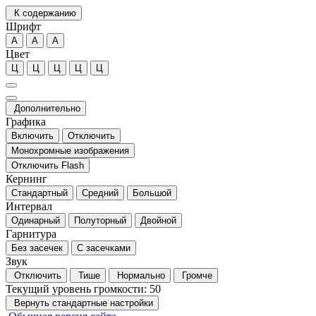
К содержанию
Шрифт
А
А
А
Цвет
Ц
Ц
Ц
Ц
Ц
Дополнительно
Графика
Включить
Отключить
Монохромные изображения
Отключить Flash
Кернинг
Стандартный
Средний
Большой
Интервал
Одинарный
Полуторный
Двойной
Гарнитура
Без засечек
С засечками
Звук
Отключить
Тише
Нормально
Громче
Текущий уровень громкости:
50
Вернуть стандартные настройки