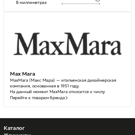
В миллиметрах
Max Mara
MaxMara (Макс Мара) — итальянская дизайнерская
компания, основанная в 1951 году.
На данный момент MaxMara относится к числу
наиболее успешных и влиятельных компаний в области
Перейти к товарам бренда
моды. Количество поклонников по всему миру
продолжает неуклонно расти, благодаря грамотной и
взвешенной политике руководства. Наибольшую
“Не подчиняться моде, а создавать ее” – таково кредо
известность
основателя Max Mara. Коллекции бренда созданы с
бренд
MaxMara получил благодаря своим
пальто.
вдохновением и творчеством, ведь каждый достоин
Каталог
демонстрировать миру свою индивидуальность. Сейчас
Женщинам