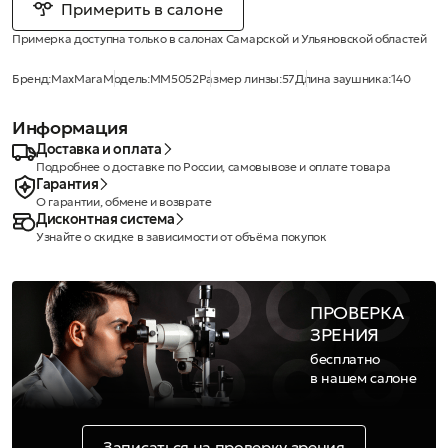
Примерить в салоне
Примерка доступна только в салонах Самарской и Ульяновской областей
Бренд:
MaxMara
Модель:
MM5052
Размер линзы:
57
Длина заушника:
140
Информация
Доставка и оплата
Подробнее о доставке по России, самовывозе и оплате товара
Гарантия
О гарантии, обмене и возврате
Дисконтная система
Узнайте о скидке в зависимости от объёма покупок
ПРОВЕРКА
ЗРЕНИЯ
бесплатно
в нашем салоне
Записаться на проверку зрения