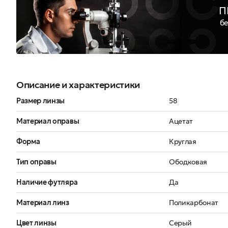
П
бе
Описание и характеристики
Размер линзы
58
Материал оправы
Ацетат
Форма
Круглая
Тип оправы
Ободковая
Наличие футляра
Да
Материал линз
Поликарбонат
Цвет линзы
Серый