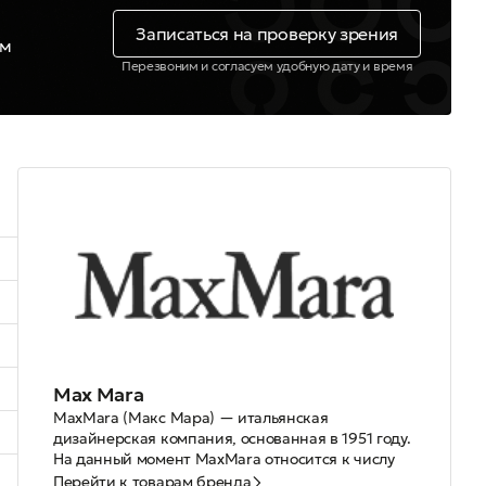
Записаться на проверку зрения
ем
Перезвоним и согласуем удобную дату и время
Max Mara
MaxMara (Макс Мара) — итальянская
дизайнерская компания, основанная в 1951 году.
На данный момент MaxMara относится к числу
наиболее успешных и влиятельных компаний в
Перейти к товарам бренда