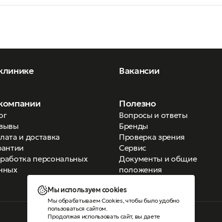
клинике
Вакансии
компании
Полезно
ог
Вопросы и ответы
зывы
Бренды
лата и доставка
Проверка зрения
рантии
Сервис
работка персональных
Документы и общие
нных
положения
Мы используем cookies
Мы обрабатываем Cookies, чтобы было удобно
пользоваться сайтом.
Продолжая использовать сайт, вы даете
Версия для слабовидящих