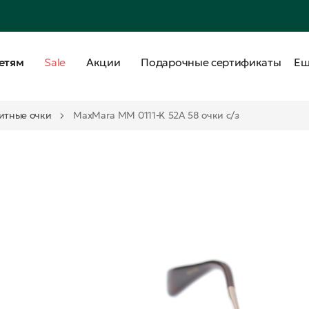
етям
Sale
Акции
Подарочные сертификаты
Е
итные очки
MaxMara MM 0111-K 52A 58 очки с/з