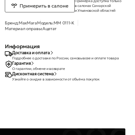
Примерка доступна только
Примерить в салоне
в салонах Самарской
и Ульяновской областей
Бренд:
MaxMara
Модель:
MM 0111-K
Материал оправы:
Ацетат
Информация
Доставка и оплата
Подробнее о доставке по России, самовывозе и оплате товара
Гарантия
О гарантии, обмене и возврате
Дисконтная система
Узнайте о скидке в зависимости от объёма покупок