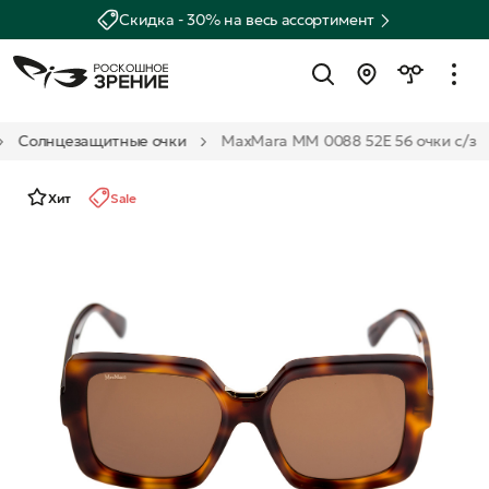
Скидка - 30% на весь ассортимент
Солнцезащитные очки
MaxMara MM 0088 52E 56 очки с/з
Хит
Sale