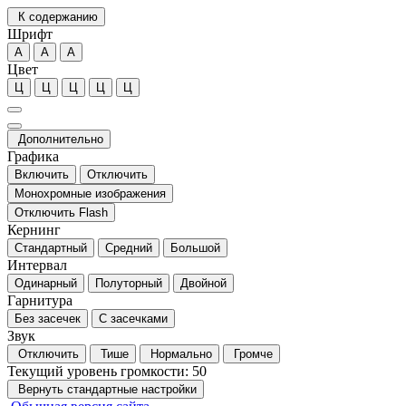
К содержанию
Шрифт
А
А
А
Цвет
Ц
Ц
Ц
Ц
Ц
Дополнительно
Графика
Включить
Отключить
Монохромные изображения
Отключить Flash
Кернинг
Стандартный
Средний
Большой
Интервал
Одинарный
Полуторный
Двойной
Гарнитура
Без засечек
С засечками
Звук
Отключить
Тише
Нормально
Громче
Текущий уровень громкости:
50
Вернуть стандартные настройки