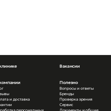
клинике
Вакансии
компании
Полезно
ог
Вопросы и ответы
зывы
Бренды
лата и доставка
Проверка зрения
рантии
Сервис
работка персональных
Документы и общие