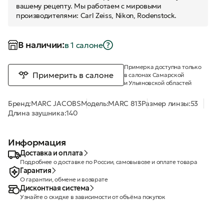
вашему рецепту. Мы работаем с мировыми
производителями: Carl Zeiss, Nikon, Rodenstock.
В наличии:
в 1 салонe
Примерка доступна только
Примерить в салоне
в салонах Самарской
и Ульяновской областей
Бренд:
MARC JACOBS
Модель:
MARC 813
Размер линзы:
53
Длина заушника:
140
Информация
Доставка и оплата
Подробнее о доставке по России, самовывозе и оплате товара
Гарантия
О гарантии, обмене и возврате
Дисконтная система
Узнайте о скидке в зависимости от объёма покупок