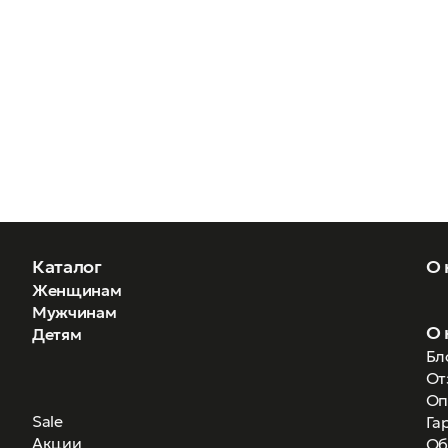
Каталог
О 
Женщинам
Мужчинам
О 
Детям
Бл
От
Оп
Sale
Га
Акции
Об