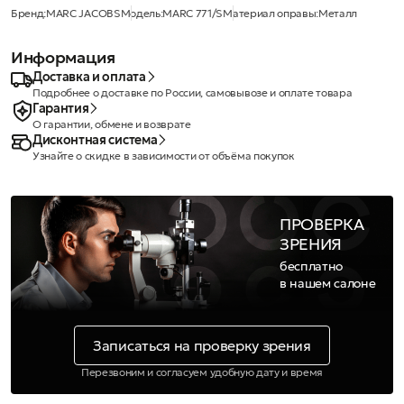
Бренд:
MARC JACOBS
Модель:
MARC 771/S
Материал оправы:
Металл
Информация
Доставка и оплата
Подробнее о доставке по России, самовывозе и оплате товара
Гарантия
О гарантии, обмене и возврате
Дисконтная система
Узнайте о скидке в зависимости от объёма покупок
ПРОВЕРКА
ЗРЕНИЯ
бесплатно
в нашем салоне
Записаться на проверку зрения
Перезвоним и согласуем удобную дату и время