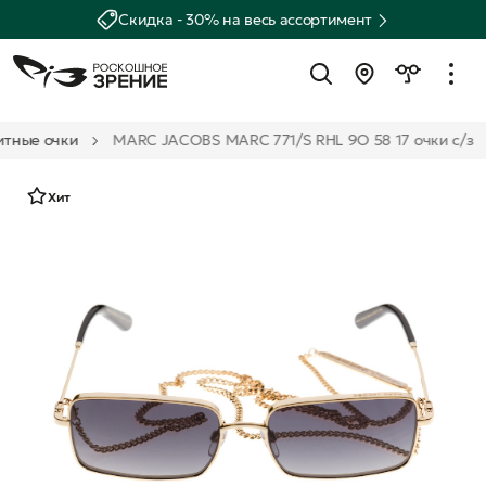
Скидка - 30% на весь ассортимент
тные очки
MARC JACOBS MARC 771/S RHL 9O 58 17 очки с/з
Хит