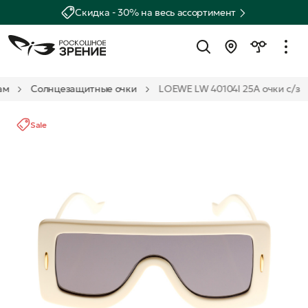
Скидка - 30% на весь ассортимент
ам
Солнцезащитные очки
LOEWE LW 40104I 25A очки с/з
Sale