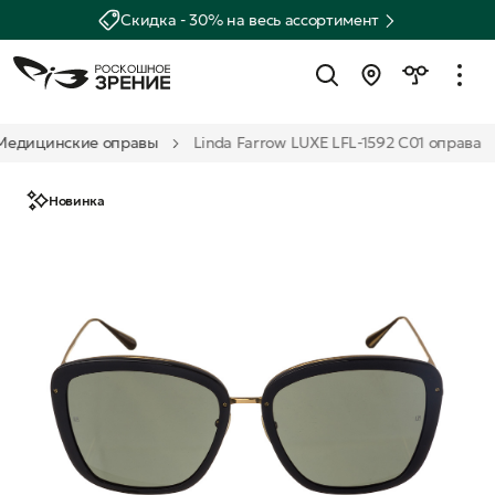
Скидка - 30% на весь ассортимент
Медицинские оправы
Linda Farrow LUXE LFL-1592 C01 оправа
Новинка