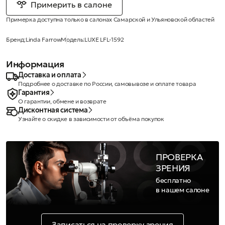
Примерить в салоне
Примерка доступна только в салонах Самарской и Ульяновской областей
Бренд:
Linda Farrow
Модель:
LUXE LFL-1592
Информация
Доставка и оплата
Подробнее о доставке по России, самовывозе и оплате товара
Гарантия
О гарантии, обмене и возврате
Дисконтная система
Узнайте о скидке в зависимости от объёма покупок
ПРОВЕРКА
ЗРЕНИЯ
бесплатно
в нашем салоне
Записаться на проверку зрения