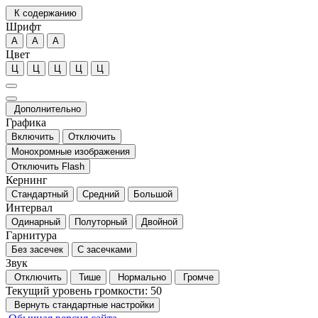
К содержанию
Шрифт
А
А
А
Цвет
Ц
Ц
Ц
Ц
Ц
Дополнительно
Графика
Включить
Отключить
Монохромные изображения
Отключить Flash
Кернинг
Стандартный
Средний
Большой
Интервал
Одинарный
Полуторный
Двойной
Гарнитура
Без засечек
С засечками
Звук
Отключить
Тише
Нормально
Громче
Текущий уровень громкости:
50
Вернуть стандартные настройки