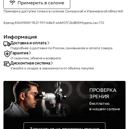
Примерить в салоне
Примерка доступна только в салонах Самарской и Ульяновской областей
Бренд:
6549956f-1621-11f1-b8a9-a4bf0172b866
Модель:
Jac-172
Информация
Доставка и оплата
Подробнее о доставке по России, самовывозе и оплате товара
Гарантия
О гарантии, обмене и возврате
Дисконтная система
Узнайте о скидке в зависимости от объёма покупок
ПРОВЕРКА
ЗРЕНИЯ
бесплатно
в нашем салоне
Записаться на проверку зрения