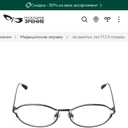
Скидка - 30% на весь ассортимент
чинам
Медицинские оправы
Jacquemus Jac-172 3 оправа