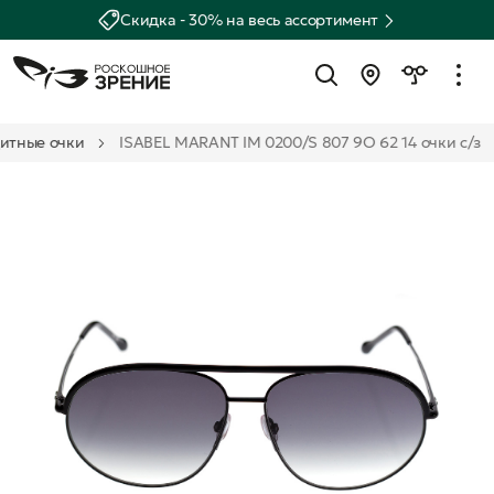
Скидка - 30% на весь ассортимент
итные очки
ISABEL MARANT IM 0200/S 807 9O 62 14 очки с/з