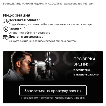
Бренд:
ISABEL MARANT
Модель:
IM 0200/S
Материал оправы:
Металл
Информация
Доставка и оплата
Подробнее о доставке по России, самовывозе и оплате товара
Гарантия
О гарантии, обмене и возврате
Дисконтная система
Узнайте о скидке в зависимости от объёма покупок
ПРОВЕРКА
ЗРЕНИЯ
бесплатно
в нашем салоне
Записаться на проверку зрения
Перезвоним и согласуем удобную дату и время