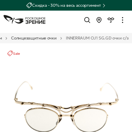
Скидка - 30% на весь ассортимент
м
Солнцезащитные очки
INNERRAUM OJ1 SG.GD очки с/з
Sale