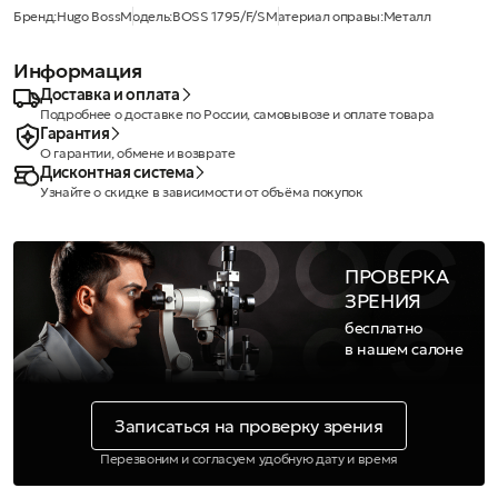
Бренд:
Hugo Boss
Модель:
BOSS 1795/F/S
Материал оправы:
Металл
Информация
Доставка и оплата
Подробнее о доставке по России, самовывозе и оплате товара
Гарантия
О гарантии, обмене и возврате
Дисконтная система
Узнайте о скидке в зависимости от объёма покупок
ПРОВЕРКА
ЗРЕНИЯ
бесплатно
в нашем салоне
Записаться на проверку зрения
Перезвоним и согласуем удобную дату и время