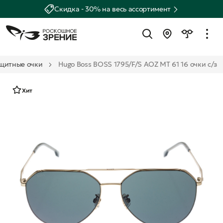
Скидка - 30% на весь ассортимент
щитные очки
Hugo Boss BOSS 1795/F/S AOZ MT 61 16 очки с/з
Хит