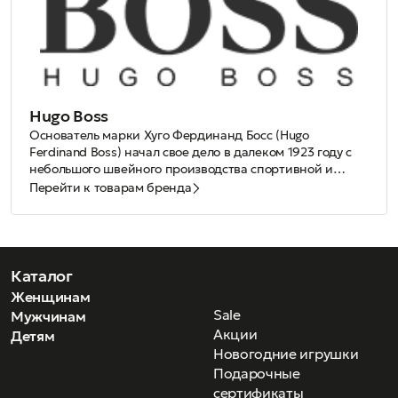
Hugo Boss
Основатель марки Хуго Фердинанд Босс (Hugo
Ferdinand Boss) начал свое дело в далеком 1923 году с
небольшого швейного производства спортивной и
рабочей одежды. С тех далеких времен и по
Оправы и солнцезащитные очки коллекции Boss
Перейти к товарам бренда
сегодняшний день, Hugo Boss забоится о неизменном
Eyewear выпускаются с 1990 года и идеально
качестве своей продукции, которое привыкли получать
сочетаются с линиями классической одежды для
клиенты марки.
успешных мужчин Black Label и для уверенных деловых
Стильный дизайн, высококачественные материалы и
женщин Boss Woman.
узнаваемый логотип марки, украшающий заушники
моделей, прекрасно дополнят образ делового мужчины.
Каталог
Женские модели коллекции Boss Eyewear отличаются
Женщинам
элегантным дизайном в стиле минимализма.
Sale
Мужчинам
Акции
Детям
Новогодние игрушки
Подарочные
сертификаты