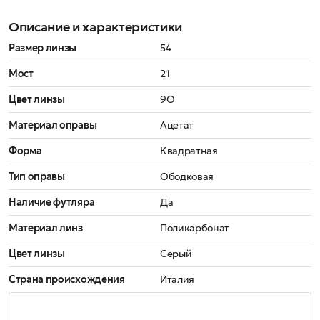
Описание и характеристики
Размер линзы
54
Мост
21
Цвет линзы
9O
Материал оправы
Ацетат
Форма
Квадратная
Тип оправы
Ободковая
Наличие футляра
Да
Материал линз
Поликарбонат
Цвет линзы
Серый
Страна происхождения
Италия