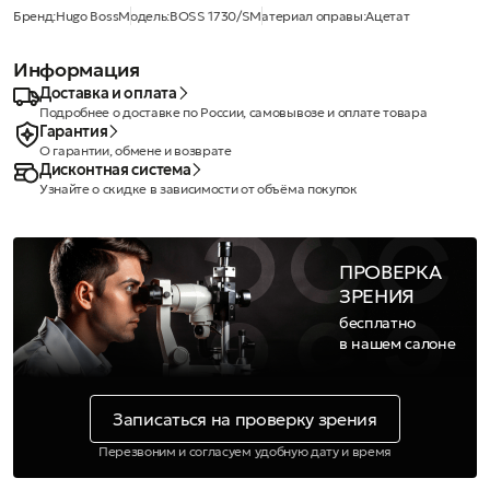
Бренд:
Hugo Boss
Модель:
BOSS 1730/S
Материал оправы:
Ацетат
Информация
Доставка и оплата
Подробнее о доставке по России, самовывозе и оплате товара
Гарантия
О гарантии, обмене и возврате
Дисконтная система
Узнайте о скидке в зависимости от объёма покупок
ПРОВЕРКА
ЗРЕНИЯ
бесплатно
в нашем салоне
Записаться на проверку зрения
Перезвоним и согласуем удобную дату и время