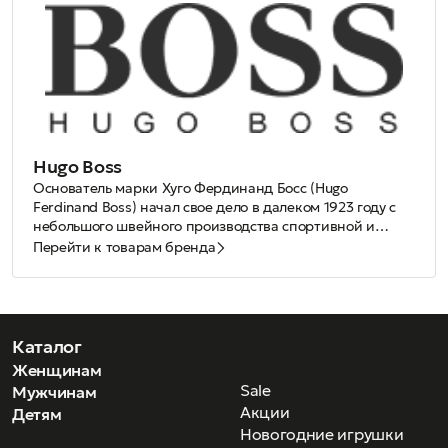
Hugo Boss
Основатель марки Хуго Фердинанд Босс (Hugo
Ferdinand Boss) начал свое дело в далеком 1923 году с
небольшого швейного производства спортивной и
рабочей одежды. С тех далеких времен и по
Оправы и солнцезащитные очки коллекции Boss
Перейти к товарам бренда
сегодняшний день, Hugo Boss забоится о неизменном
Eyewear выпускаются с 1990 года и идеально
качестве своей продукции, которое привыкли получать
сочетаются с линиями классической одежды для
клиенты марки.
успешных мужчин Black Label и для уверенных деловых
Стильный дизайн, высококачественные материалы и
женщин Boss Woman.
узнаваемый логотип марки, украшающий заушники
моделей, прекрасно дополнят образ делового мужчины.
Каталог
Женские модели коллекции Boss Eyewear отличаются
Женщинам
элегантным дизайном в стиле минимализма.
Sale
Мужчинам
Акции
Детям
Новогодние игрушки